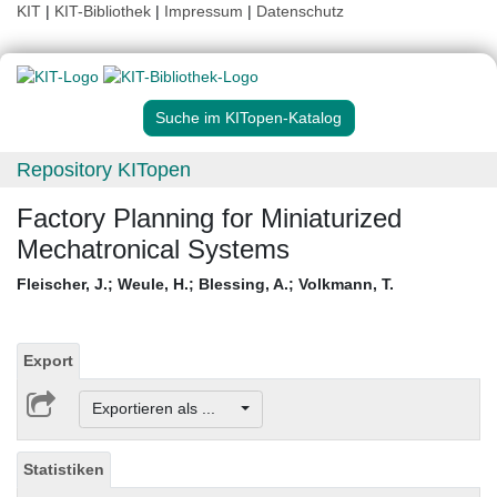
KIT
|
KIT-Bibliothek
|
Impressum
|
Datenschutz
Suche im KITopen-Katalog
Repository KITopen
Factory Planning for Miniaturized
Mechatronical Systems
Fleischer, J.
;
Weule, H.
;
Blessing, A.
;
Volkmann, T.
Export
Exportieren als ...
Statistiken