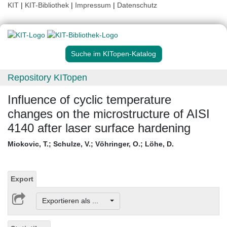
KIT
|
KIT-Bibliothek
|
Impressum
|
Datenschutz
Suche im KITopen-Katalog
Repository KITopen
Influence of cyclic temperature
changes on the microstructure of AISI
4140 after laser surface hardening
Miokovic, T.
;
Schulze, V.
;
Vöhringer, O.
;
Löhe, D.
Export
Exportieren als ...