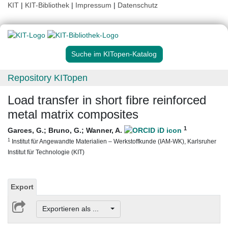
KIT
|
KIT-Bibliothek
|
Impressum
|
Datenschutz
Suche im KITopen-Katalog
Repository KITopen
Load transfer in short fibre reinforced
metal matrix composites
1
Garces, G.
;
Bruno, G.
;
Wanner, A.
1
Institut für Angewandte Materialien – Werkstoffkunde (IAM-WK), Karlsruher
Institut für Technologie (KIT)
Export
Exportieren als ...