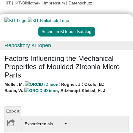
KIT
|
KIT-Bibliothek
|
Impressum
|
Datenschutz
Suche im KITopen-Katalog
Repository KITopen
Factors Influencing the Mechanical
Properties of Moulded Zirconia Micro
Parts
Müller, M.
;
Rögner, J.
;
Okolo, B.
;
Bauer, W.
;
Ritzhaupt-Kleissl, H. J.
Export
Exportieren als ...