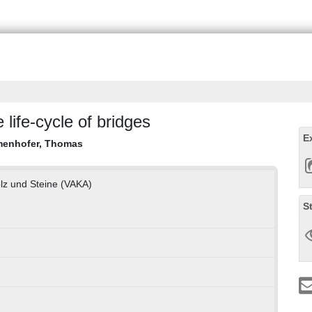
life-cycle of bridges
E
enhofer, Thomas
olz und Steine (VAKA)
S