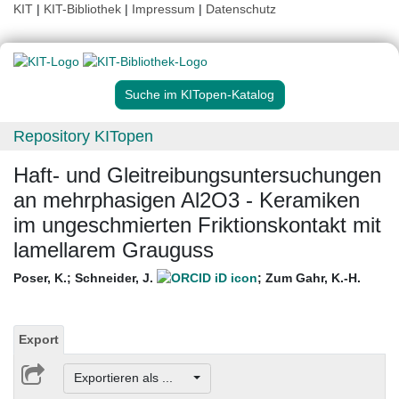
KIT
|
KIT-Bibliothek
|
Impressum
|
Datenschutz
Suche im KITopen-Katalog
Repository KITopen
Haft- und Gleitreibungsuntersuchungen
an mehrphasigen Al2O3 - Keramiken
im ungeschmierten Friktionskontakt mit
lamellarem Grauguss
Poser, K.
;
Schneider, J.
;
Zum Gahr, K.-H.
Export
Exportieren als ...