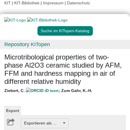
KIT
|
KIT-Bibliothek
|
Impressum
|
Datenschutz
Suche im KITopen-Katalog
Repository KITopen
Microtribological properties of two-
phase Al2O3 ceramic studied by AFM,
FFM and hardness mapping in air of
different relative humidity
Ziebert, C.
;
Zum Gahr, K.-H.
Export
Exportieren als ...