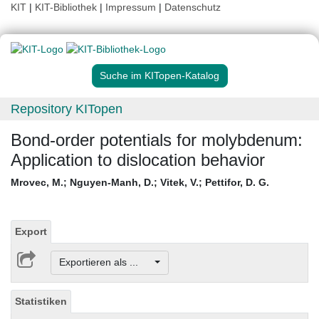
KIT
|
KIT-Bibliothek
|
Impressum
|
Datenschutz
Suche im KITopen-Katalog
Repository KITopen
Bond-order potentials for molybdenum:
Application to dislocation behavior
Mrovec, M.
;
Nguyen-Manh, D.
;
Vitek, V.
;
Pettifor, D. G.
Export
Exportieren als ...
Statistiken