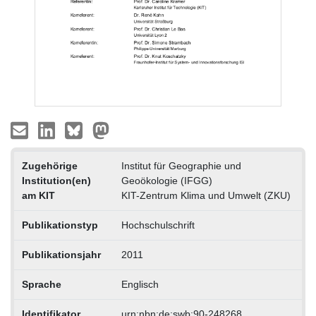
Zugehörige
Institut für Geographie und
Institution(en)
Geoökologie (IFGG)
am KIT
KIT-Zentrum Klima und Umwelt (ZKU)
Publikationstyp
Hochschulschrift
Publikationsjahr
2011
Sprache
Englisch
Identifikator
urn:nbn:de:swb:90-248268