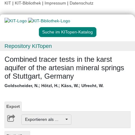
KIT
|
KIT-Bibliothek
|
Impressum
|
Datenschutz
Suche im KITopen-Katalog
Repository KITopen
Combined tracer tests in the karst
aquifer of the artesian mineral springs
of Stuttgart, Germany
Goldscheider, N.
;
Hötzl, H.
;
Käss, W.
;
Ufrecht, W.
Export
Exportieren als ...