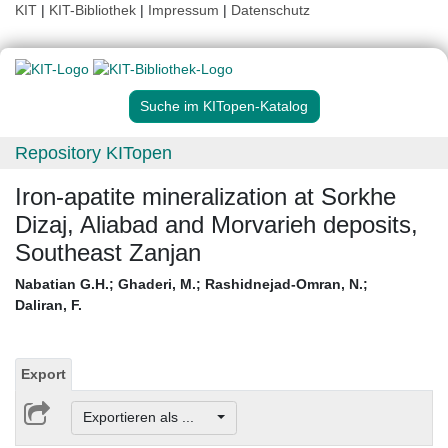
KIT
|
KIT-Bibliothek
|
Impressum
|
Datenschutz
Suche im KITopen-Katalog
Repository KITopen
Iron-apatite mineralization at Sorkhe
Dizaj, Aliabad and Morvarieh deposits,
Southeast Zanjan
Nabatian G.H.
;
Ghaderi, M.
;
Rashidnejad-Omran, N.
;
Daliran, F.
Export
Exportieren als ...