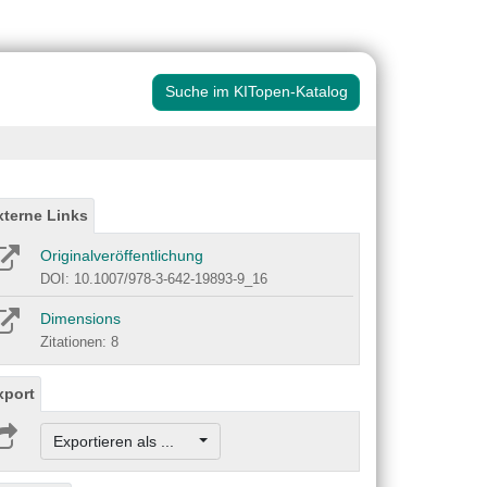
Suche im KITopen-Katalog
xterne Links
Originalveröffentlichung
DOI: 10.1007/978-3-642-19893-9_16
Dimensions
Zitationen: 8
xport
Exportieren als ...