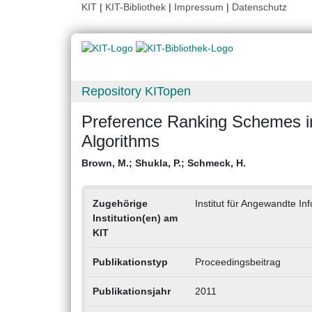
KIT
|
KIT-Bibliothek
|
Impressum
|
Datenschutz
Repository KITopen
Preference Ranking Schemes in 
Algorithms
Brown, M.
;
Shukla, P.
;
Schmeck, H.
Zugehörige
Institut für Angewandte I
Institution(en) am
KIT
Publikationstyp
Proceedingsbeitrag
Publikationsjahr
2011