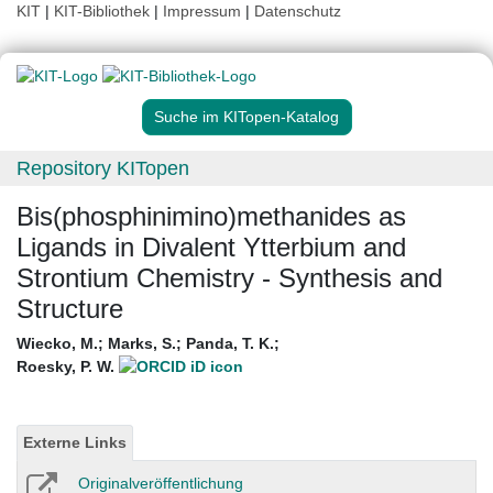
KIT
|
KIT-Bibliothek
|
Impressum
|
Datenschutz
Suche im KITopen-Katalog
Repository KITopen
Bis(phosphinimino)methanides as
Ligands in Divalent Ytterbium and
Strontium Chemistry - Synthesis and
Structure
Wiecko, M.
;
Marks, S.
;
Panda, T. K.
;
Roesky, P. W.
Externe Links
Originalveröffentlichung