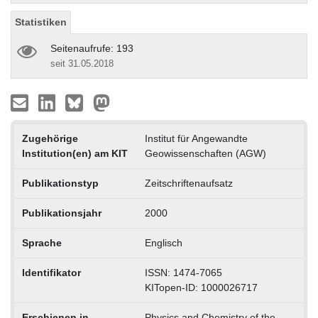
Statistiken
Seitenaufrufe: 193
seit 31.05.2018
Zugehörige
Institut für Angewandte
Institution(en) am KIT
Geowissenschaften (AGW)
Publikationstyp
Zeitschriftenaufsatz
Publikationsjahr
2000
Sprache
Englisch
Identifikator
ISSN: 1474-7065
KITopen-ID: 1000026717
Erschienen in
Physics and Chemistry of the