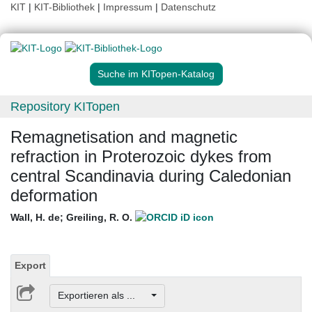
KIT
|
KIT-Bibliothek
|
Impressum
|
Datenschutz
Suche im KITopen-Katalog
Repository KITopen
Remagnetisation and magnetic
refraction in Proterozoic dykes from
central Scandinavia during Caledonian
deformation
Wall, H. de
;
Greiling, R. O.
Export
Exportieren als ...