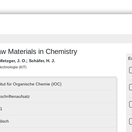
w Materials in Chemistry
E
Metzger, J. O.
;
Schäfer, H. J.
 Technologie (KIT)
titut für Organische Chemie (IOC)
tschriftenaufsatz
1
lisch