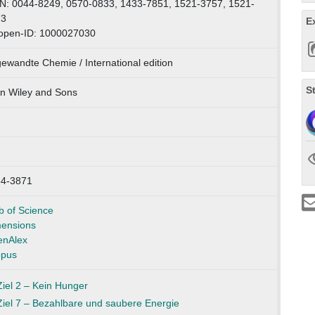
N: 0044-8249, 0570-0833, 1433-7851, 1521-3757, 1521-
73
E
open-ID: 1000027030
ewandte Chemie / International edition
S
n Wiley and Sons
4-3871
 of Science
ensions
nAlex
pus