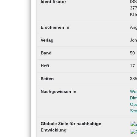
Identifikator
ISS
37
KIT
Erschienen in
Ang
Verlag
Joh
Band
50
Heft
17
Seiten
385
Nachgewiesen in
Web
Dim
Ope
Sco
Globale Ziele für nachhaltige
Entwicklung