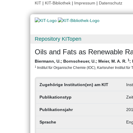
KIT
|
KIT-Bibliothek
|
Impressum
|
Datenschutz
Repository KITopen
Oils and Fats as Renewable Ra
1
Biermann, U.
;
Bornscheuer, U.
;
Meier, M. A. R.
;
1
Institut für Organische Chemie (IOC), Karlsruher Institut für
Zugehörige Institution(en) am KIT
Ins
Publikationstyp
Zei
Publikationsjahr
201
Sprache
Eng