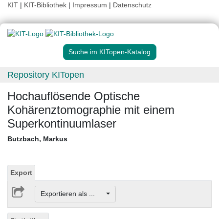
KIT
|
KIT-Bibliothek
|
Impressum
|
Datenschutz
Suche im KITopen-Katalog
Repository KITopen
Hochauflösende Optische
Kohärenztomographie mit einem
Superkontinuumlaser
Butzbach, Markus
Export
Exportieren als ...