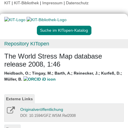
KIT
|
KIT-Bibliothek
|
Impressum
|
Datenschutz
Suche im KITopen-Katalog
Repository KITopen
The World Stress Map database
release 2008, 1:46
Heidbach, O.
;
Tingay, M.
;
Barth, A.
;
Reinecker, J.
;
Kurfeß, D.
;
Müller, B.
Externe Links
Originalveröffentlichung
DOI: 10.1594/GFZ.WSM.Rel2008