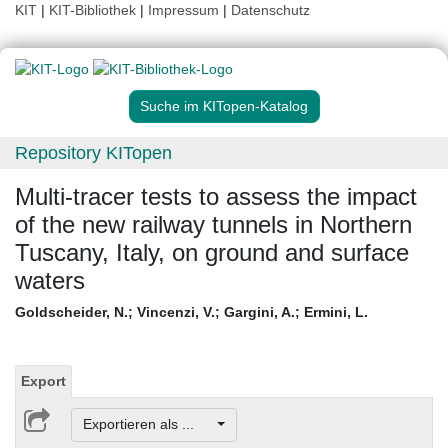
KIT
|
KIT-Bibliothek
|
Impressum
|
Datenschutz
Suche im KITopen-Katalog
Repository KITopen
Multi-tracer tests to assess the impact
of the new railway tunnels in Northern
Tuscany, Italy, on ground and surface
waters
Goldscheider, N.
;
Vincenzi, V.
;
Gargini, A.
;
Ermini, L.
Export
Exportieren als ...