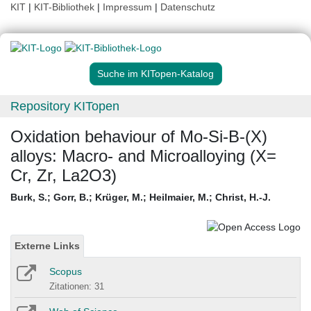
KIT
|
KIT-Bibliothek
|
Impressum
|
Datenschutz
Suche im KITopen-Katalog
Repository KITopen
Oxidation behaviour of Mo-Si-B-(X)
alloys: Macro- and Microalloying (X=
Cr, Zr, La2O3)
Burk, S.
;
Gorr, B.
;
Krüger, M.
;
Heilmaier, M.
;
Christ, H.-J.
Externe Links
Scopus
Zitationen: 31