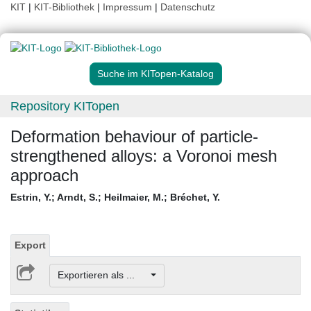
KIT
|
KIT-Bibliothek
|
Impressum
|
Datenschutz
Suche im KITopen-Katalog
Repository KITopen
Deformation behaviour of particle-
strengthened alloys: a Voronoi mesh
approach
Estrin, Y.
;
Arndt, S.
;
Heilmaier, M.
;
Bréchet, Y.
Export
Exportieren als ...