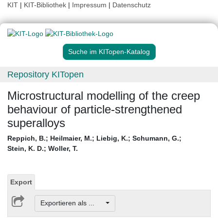
KIT
|
KIT-Bibliothek
|
Impressum
|
Datenschutz
Suche im KITopen-Katalog
Repository KITopen
Microstructural modelling of the creep
behaviour of particle-strengthened
superalloys
Reppich, B.
;
Heilmaier, M.
;
Liebig, K.
;
Schumann, G.
;
Stein, K. D.
;
Woller, T.
Export
Exportieren als ...