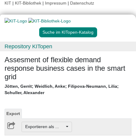
KIT
|
KIT-Bibliothek
|
Impressum
|
Datenschutz
Suche im KITopen-Katalog
Repository KITopen
Assesment of flexible demand
response business cases in the smart
grid
Jötten, Gerrit
;
Weidlich, Anke
;
Filipova-Neumann, Lilia
;
Schuller, Alexander
Export
Exportieren als ...