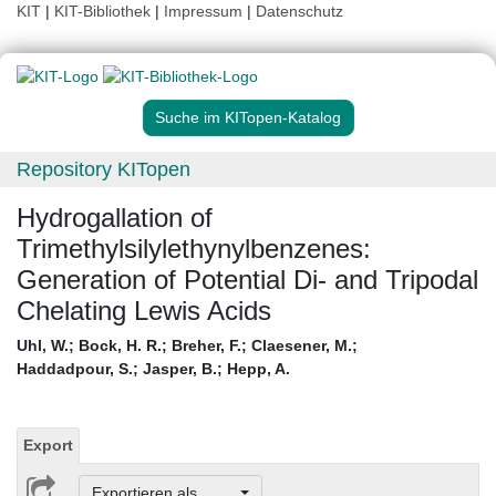
KIT
|
KIT-Bibliothek
|
Impressum
|
Datenschutz
Suche im KITopen-Katalog
Repository KITopen
Hydrogallation of
Trimethylsilylethynylbenzenes:
Generation of Potential Di- and Tripodal
Chelating Lewis Acids
Uhl, W.
;
Bock, H. R.
;
Breher, F.
;
Claesener, M.
;
Haddadpour, S.
;
Jasper, B.
;
Hepp, A.
Export
Exportieren als ...