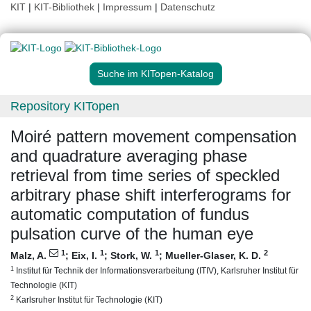
KIT
|
KIT-Bibliothek
|
Impressum
|
Datenschutz
Suche im KITopen-Katalog
Repository KITopen
Moiré pattern movement compensation
and quadrature averaging phase
retrieval from time series of speckled
arbitrary phase shift interferograms for
automatic computation of fundus
pulsation curve of the human eye
1
1
1
2
Malz, A.
;
Eix, I.
;
Stork, W.
;
Mueller-Glaser, K. D.
1
Institut für Technik der Informationsverarbeitung (ITIV), Karlsruher Institut für
Technologie (KIT)
2
Karlsruher Institut für Technologie (KIT)