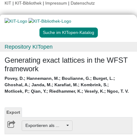
KIT
|
KIT-Bibliothek
|
Impressum
|
Datenschutz
Suche im KITopen-Katalog
Repository KITopen
Generating exact lattices in the WFST
framework
Povey, D.
;
Hannemann, M.
;
Boulianne, G.
;
Burget, L.
;
Ghoshal, A.
;
Janda, M.
;
Karafiat, M.
;
Kombrink, S.
;
Motlicek, P.
;
Qian, Y.
;
Riedhammer, K.
;
Vesely, K.
;
Ngoc, T. V.
Export
Exportieren als ...