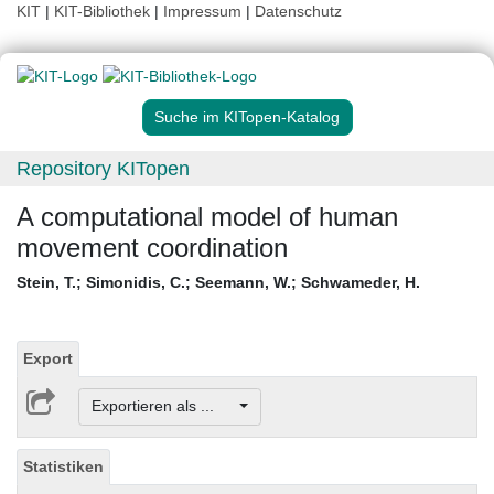
KIT
|
KIT-Bibliothek
|
Impressum
|
Datenschutz
Suche im KITopen-Katalog
Repository KITopen
A computational model of human
movement coordination
Stein, T.
;
Simonidis, C.
;
Seemann, W.
;
Schwameder, H.
Export
Exportieren als ...
Statistiken