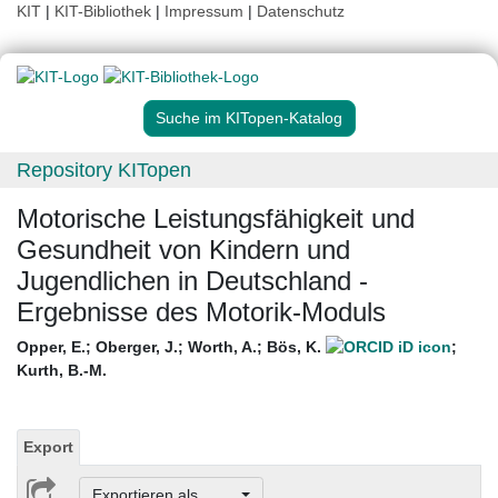
KIT
|
KIT-Bibliothek
|
Impressum
|
Datenschutz
Suche im KITopen-Katalog
Repository KITopen
Motorische Leistungsfähigkeit und
Gesundheit von Kindern und
Jugendlichen in Deutschland -
Ergebnisse des Motorik-Moduls
Opper, E.
;
Oberger, J.
;
Worth, A.
;
Bös, K.
;
Kurth, B.-M.
Export
Exportieren als ...