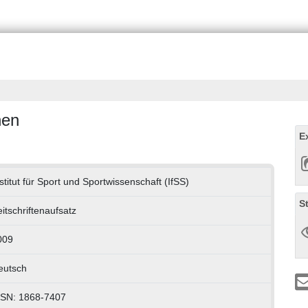
nen
E
stitut für Sport und Sportwissenschaft (IfSS)
S
itschriftenaufsatz
009
eutsch
SSN: 1868-7407