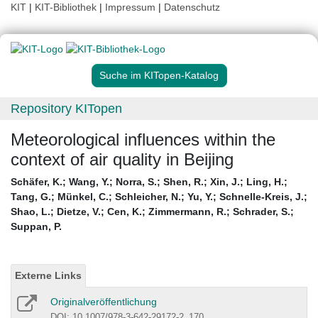
KIT
|
KIT-Bibliothek
|
Impressum
|
Datenschutz
Suche im KITopen-Katalog
Repository KITopen
Meteorological influences within the
context of air quality in Beijing
Schäfer, K.
;
Wang, Y.
;
Norra, S.
;
Shen, R.
;
Xin, J.
;
Ling, H.
;
Tang, G.
;
Münkel, C.
;
Schleicher, N.
;
Yu, Y.
;
Schnelle-Kreis, J.
;
Shao, L.
;
Dietze, V.
;
Cen, K.
;
Zimmermann, R.
;
Schrader, S.
;
Suppan, P.
Externe Links
Originalveröffentlichung
DOI: 10.1007/978-3-642-29172-2_170