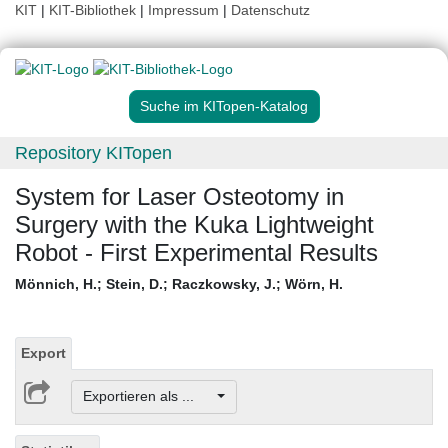
KIT
|
KIT-Bibliothek
|
Impressum
|
Datenschutz
Suche im KITopen-Katalog
Repository KITopen
System for Laser Osteotomy in
Surgery with the Kuka Lightweight
Robot - First Experimental Results
Mönnich, H.
;
Stein, D.
;
Raczkowsky, J.
;
Wörn, H.
Export
Exportieren als ...