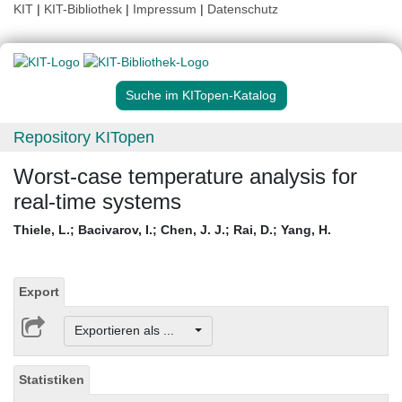
KIT
|
KIT-Bibliothek
|
Impressum
|
Datenschutz
Suche im KITopen-Katalog
Repository KITopen
Worst-case temperature analysis for
real-time systems
Thiele, L.
;
Bacivarov, I.
;
Chen, J. J.
;
Rai, D.
;
Yang, H.
Export
Exportieren als ...
Statistiken