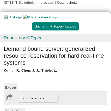
KIT
|
KIT-Bibliothek
|
Impressum
|
Datenschutz
Suche im KITopen-Katalog
Repository KITopen
Demand bound server: generalized
resource reservation for hard real-time
systems
Kumar, P.
;
Chen, J. J.
;
Thiele, L.
Export
Exportieren als ...