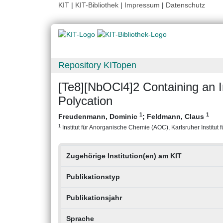
KIT
|
KIT-Bibliothek
|
Impressum
|
Datenschutz
Repository KITopen
[Te8][NbOCl4]2 Containing an In
Polycation
1
1
Freudenmann, Dominic
;
Feldmann, Claus
1
Institut für Anorganische Chemie (AOC), Karlsruher Institut 
Zugehörige Institution(en) am KIT
Publikationstyp
Publikationsjahr
Sprache