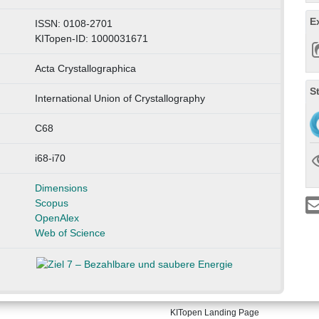
E
ISSN: 0108-2701
KITopen-ID: 1000031671
Acta Crystallographica
S
International Union of Crystallography
C68
i68-i70
Dimensions
Scopus
OpenAlex
Web of Science
KITopen Landing Page