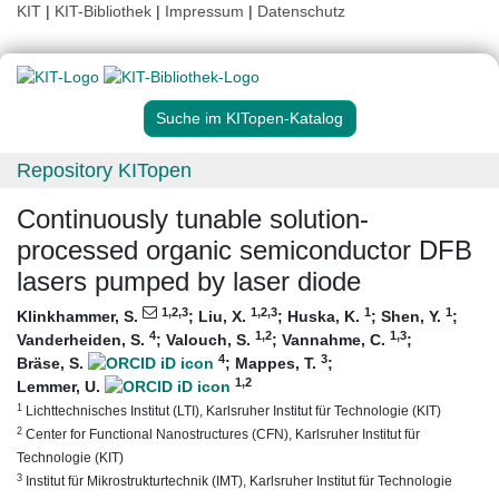
KIT
|
KIT-Bibliothek
|
Impressum
|
Datenschutz
Suche im KITopen-Katalog
Repository KITopen
Continuously tunable solution-
processed organic semiconductor DFB
lasers pumped by laser diode
1
,2
,3
1
,2
,3
1
1
Klinkhammer, S.
;
Liu, X.
;
Huska, K.
;
Shen, Y.
;
4
1
,2
1
,3
Vanderheiden, S.
;
Valouch, S.
;
Vannahme, C.
;
4
3
Bräse, S.
;
Mappes, T.
;
1
,2
Lemmer, U.
1
Lichttechnisches Institut (LTI), Karlsruher Institut für Technologie (KIT)
2
Center for Functional Nanostructures (CFN), Karlsruher Institut für
Technologie (KIT)
3
Institut für Mikrostrukturtechnik (IMT), Karlsruher Institut für Technologie