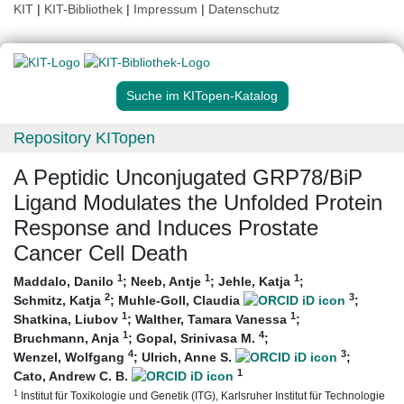
KIT
|
KIT-Bibliothek
|
Impressum
|
Datenschutz
Suche im KITopen-Katalog
Repository KITopen
A Peptidic Unconjugated GRP78/BiP
Ligand Modulates the Unfolded Protein
Response and Induces Prostate
Cancer Cell Death
1
1
1
Maddalo, Danilo
;
Neeb, Antje
;
Jehle, Katja
;
2
3
Schmitz, Katja
;
Muhle-Goll, Claudia
;
1
1
Shatkina, Liubov
;
Walther, Tamara Vanessa
;
1
4
Bruchmann, Anja
;
Gopal, Srinivasa M.
;
4
3
Wenzel, Wolfgang
;
Ulrich, Anne S.
;
1
Cato, Andrew C. B.
1
Institut für Toxikologie und Genetik (ITG), Karlsruher Institut für Technologie