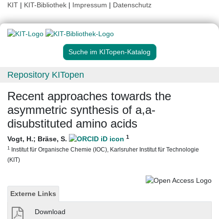
KIT
|
KIT-Bibliothek
|
Impressum
|
Datenschutz
Suche im KITopen-Katalog
Repository KITopen
Recent approaches towards the
asymmetric synthesis of a,a-
disubstituted amino acids
1
Vogt, H.
;
Bräse, S.
1
Institut für Organische Chemie (IOC), Karlsruher Institut für Technologie
(KIT)
Externe Links
Download