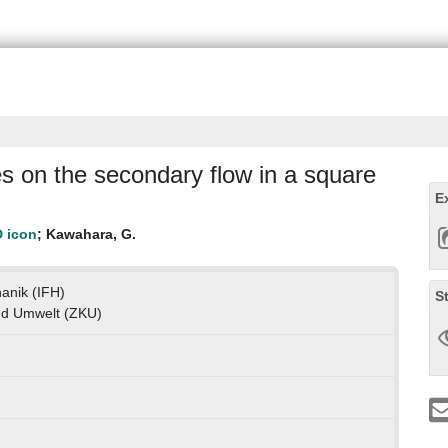
es on the secondary flow in a square
E
;
Kawahara, G.
hanik (IFH)
S
nd Umwelt (ZKU)