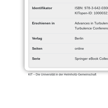
Identifikator
ISBN: 978-3-642-030
KITopen-ID: 1000032
Erschienen in
Advances in Turbule
Turbulence Conferenc
Verlag
Berlin
Seiten
online
Serie
Springer eBook Collec
KIT – Die Universität in der Helmholtz-Gemeinschaft