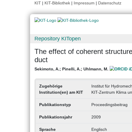
KIT
|
KIT-Bibliothek
|
Impressum
|
Datenschutz
Repository KITopen
The effect of coherent structur
duct
Sekimoto, A.
;
Pinelli, A.
;
Uhlmann, M.
Zugehörige
Institut für Hydromec
Institution(en) am KIT
KIT-Zentrum Klima u
Publikationstyp
Proceedingsbeitrag
Publikationsjahr
2009
Sprache
Englisch