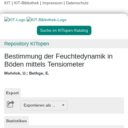
KIT
|
KIT-Bibliothek
|
Impressum
|
Datenschutz
Suche im KITopen-Katalog
Repository KITopen
Bestimmung der Feuchtedynamik in
Böden mittels Tensiometer
Mohrlok, U.
;
Bethge, E.
Export
Exportieren als ...
Statistiken