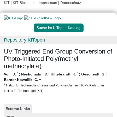
KIT
|
KIT-Bibliothek
|
Impressum
|
Datenschutz
Suche im KITopen-Katalog
Repository KITopen
UV-Triggered End Group Conversion of
Photo-Initiated Poly(methyl
methacrylate)
1
1
Voll, D.
;
Neshchadin, D.
;
Hiltebrandt, K.
;
Gescheidt, G.
;
1
Barner-Kowollik, C.
1
Institut für Technische Chemie und Polymerchemie (ITCP), Karlsruher
Institut für Technologie (KIT)
Externe Links