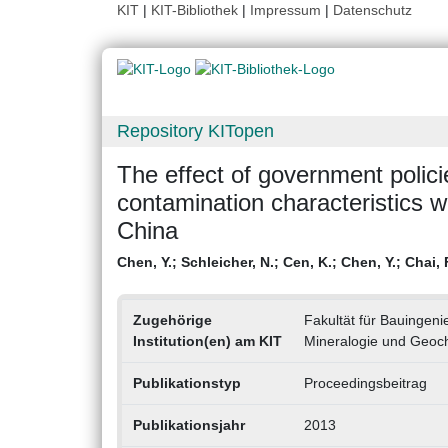
KIT
|
KIT-Bibliothek
|
Impressum
|
Datenschutz
Repository KITopen
The effect of government polic
contamination characteristics wit
China
Chen, Y.
;
Schleicher, N.
;
Cen, K.
;
Chen, Y.
;
Chai, 
Zugehörige
Fakultät für Bauingeni
Institution(en) am KIT
Mineralogie und Geoc
Publikationstyp
Proceedingsbeitrag
Publikationsjahr
2013