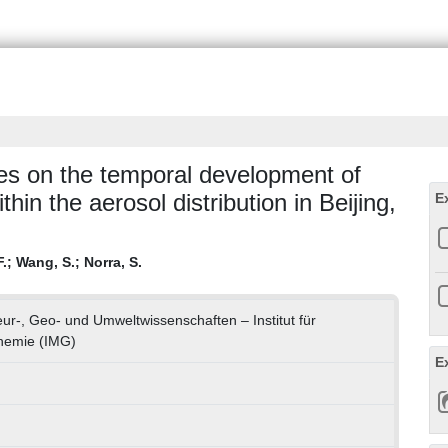
ies on the temporal development of
hin the aerosol distribution in Beijing,
E
F.
;
Wang, S.
;
Norra, S.
eur-, Geo- und Umweltwissenschaften – Institut für
hemie (IMG)
E