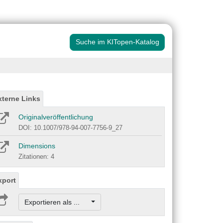
Suche im KITopen-Katalog
xterne Links
Originalveröffentlichung
DOI: 10.1007/978-94-007-7756-9_27
Dimensions
Zitationen: 4
xport
Exportieren als ...