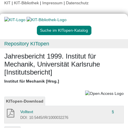
KIT
|
KIT-Bibliothek
|
Impressum
|
Datenschutz
Suche im KITopen-Katalog
Repository KITopen
Jahresbericht 1999. Institut für
Mechanik, Universität Karlsruhe
[Institutsbericht]
Institut für Mechanik [Hrsg.]
KITopen-Download
Volltext
§
DOI: 10.5445/IR/1000032276