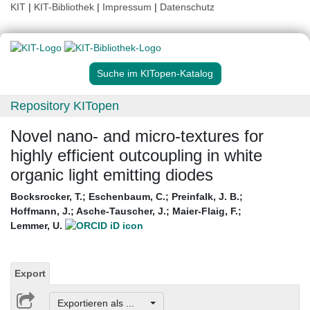
KIT
|
KIT-Bibliothek
|
Impressum
|
Datenschutz
Suche im KITopen-Katalog
Repository KITopen
Novel nano- and micro-textures for
highly efficient outcoupling in white
organic light emitting diodes
Bocksrocker, T.
;
Eschenbaum, C.
;
Preinfalk, J. B.
;
Hoffmann, J.
;
Asche-Tauscher, J.
;
Maier-Flaig, F.
;
Lemmer, U.
Export
Exportieren als ...