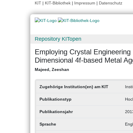
KIT
|
KIT-Bibliothek
|
Impressum
|
Datenschutz
Repository KITopen
Employing Crystal Engineering P
Dimensional 4f-based Metal Ag
Majeed, Zeeshan
Zugehörige Institution(en) am KIT
Inst
Publikationstyp
Hoch
Publikationsjahr
201
Sprache
Engl