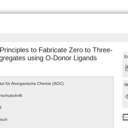
rinciples to Fabricate Zero to Three-
gregates using O-Donor Ligands
E
itut für Anorganische Chemie (AOC)
S
schulschrift
3
isch