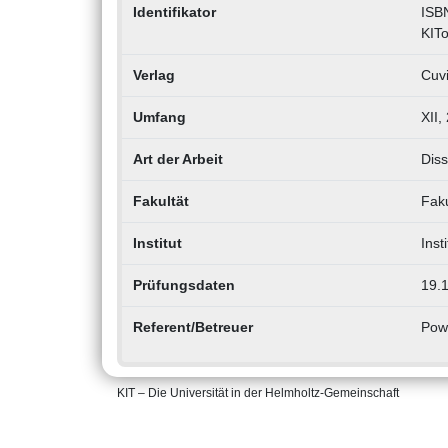
Identifikator
ISB
KIT
Verlag
Cuvi
Umfang
XII,
Art der Arbeit
Diss
Fakultät
Fak
Institut
Inst
Prüfungsdaten
19.
Referent/Betreuer
Powe
KIT – Die Universität in der Helmholtz-Gemeinschaft