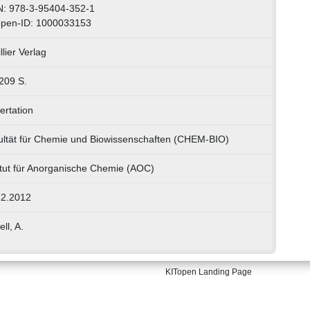
N: 978-3-95404-352-1
open-ID: 1000033153
llier Verlag
 209 S.
ertation
ultät für Chemie und Biowissenschaften (CHEM-BIO)
itut für Anorganische Chemie (AOC)
12.2012
ll, A.
KITopen Landing Page