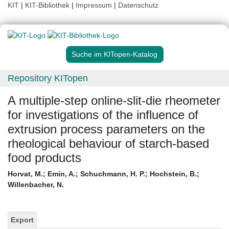
KIT
|
KIT-Bibliothek
|
Impressum
|
Datenschutz
Suche im KITopen-Katalog
Repository KITopen
A multiple-step online-slit-die rheometer
for investigations of the influence of
extrusion process parameters on the
rheological behaviour of starch-based
food products
Horvat, M.
;
Emin, A.
;
Schuchmann, H. P.
;
Hochstein, B.
;
Willenbacher, N.
Export