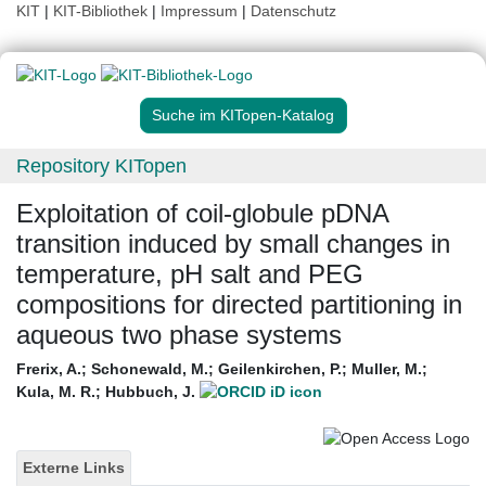
KIT
|
KIT-Bibliothek
|
Impressum
|
Datenschutz
Suche im KITopen-Katalog
Repository KITopen
Exploitation of coil-globule pDNA
transition induced by small changes in
temperature, pH salt and PEG
compositions for directed partitioning in
aqueous two phase systems
Frerix, A.
;
Schonewald, M.
;
Geilenkirchen, P.
;
Muller, M.
;
Kula, M. R.
;
Hubbuch, J.
Externe Links