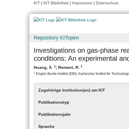
KIT
|
KIT-Bibliothek
|
Impressum
|
Datenschutz
Repository KITopen
Investigations on gas-phase r
conditions: An experimental an
1
1
Huang, X.
;
Reimert, R.
1
Engler-Bunte-Institut (EBI), Karlsruher Institut für Technologi
Zugehörige Institution(en) am KIT
Publikationstyp
Publikationsjahr
Sprache