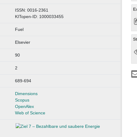
E
ISSN: 0016-2361
KITopen-ID: 1000033455
Fuel
S
Elsevier
90
2
689-694
Dimensions
Scopus
OpenAlex
Web of Science