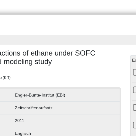
eactions of ethane under SOFC
d modeling study
E
e (KIT)
Engler-Bunte-Institut (EBI)
Zeitschriftenaufsatz
2011
Englisch