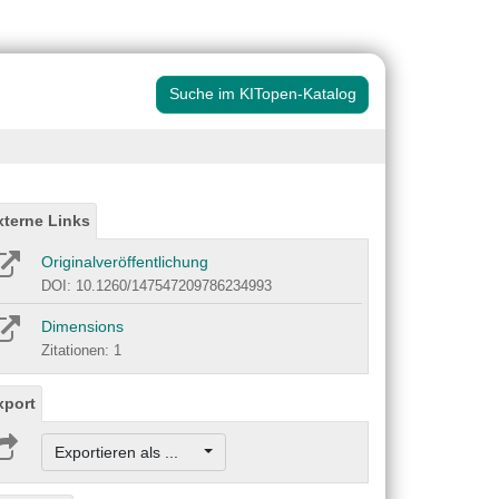
Suche im KITopen-Katalog
xterne Links
Originalveröffentlichung
DOI: 10.1260/147547209786234993
Dimensions
Zitationen: 1
xport
Exportieren als ...