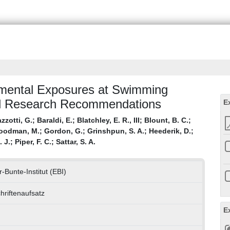
mental Exposures at Swimming
and Research Recommendations
E
zzotti, G.
;
Baraldi, E.
;
Blatchley, E. R., III
;
Blount, B. C.
;
oodman, M.
;
Gordon, G.
;
Grinshpun, S. A.
;
Heederik, D.
;
 J.
;
Piper, F. C.
;
Sattar, S. A.
-Bunte-Institut (EBI)
hriftenaufsatz
E