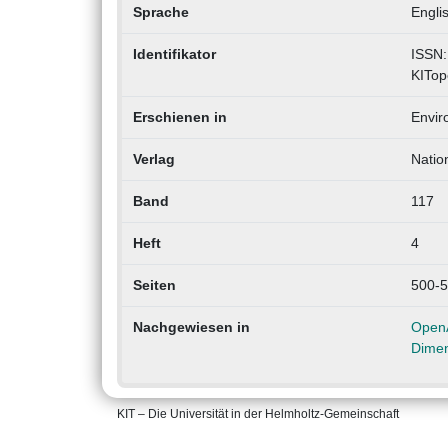
Sprache
Engli
Identifikator
ISSN:
KITop
Erschienen in
Envir
Verlag
Natio
Band
117
Heft
4
Seiten
500-
Nachgewiesen in
Open
Dimen
KIT – Die Universität in der Helmholtz-Gemeinschaft