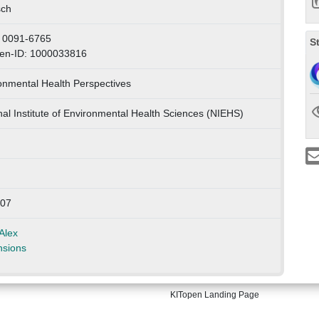
sch
 0091-6765
S
en-ID: 1000033816
onmental Health Perspectives
nal Institute of Environmental Health Sciences (NIEHS)
507
Alex
sions
KITopen Landing Page