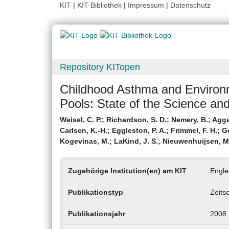
KIT
|
KIT-Bibliothek
|
Impressum
|
Datenschutz
Repository KITopen
Childhood Asthma and Environ
Pools: State of the Science 
Weisel, C. P.
;
Richardson, S. D.
;
Nemery, B.
;
Agga
Carlsen, K.-H.
;
Eggleston, P. A.
;
Frimmel, F. H.
;
G
Kogevinas, M.
;
LaKind, J. S.
;
Nieuwenhuijsen, M.
Zugehörige Institution(en) am KIT
Engler
Publikationstyp
Zeitsc
Publikationsjahr
2008