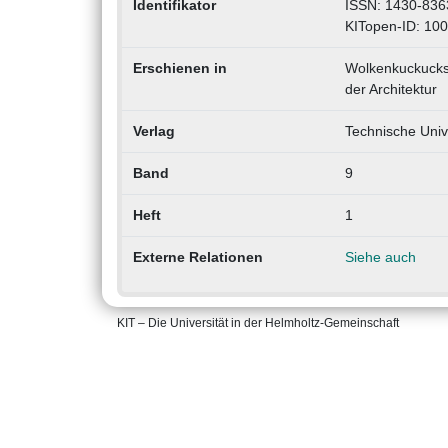
Identifikator
ISSN: 1430-836
KITopen-ID: 10
Erschienen in
Wolkenkuckucksh
der Architektur
Verlag
Technische Unive
Band
9
Heft
1
Externe Relationen
Siehe auch
KIT – Die Universität in der Helmholtz-Gemeinschaft