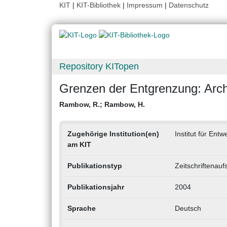
KIT
|
KIT-Bibliothek
|
Impressum
|
Datenschutz
Repository KITopen
Grenzen der Entgrenzung: Arch
Rambow, R.
;
Rambow, H.
Zugehörige Institution(en)
Institut für Ent
am KIT
Publikationstyp
Zeitschriftenauf
Publikationsjahr
2004
Sprache
Deutsch