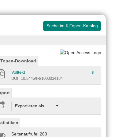
Suche im KITopen-Katalog
ITopen-Download
Volltext
§
DOI: 10.5445/IR/1000034184
xport
Exportieren als ...
tatistiken
Seitenaufrufe: 263