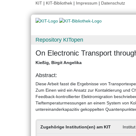
KIT
|
KIT-Bibliothek
|
Impressum
|
Datenschutz
Repository KITopen
On Electronic Transport throug
Kießig, Birgit Angelika
Abstract:
Diese Arbeit fasst die Ergebnisse von Transportex
Zum Einen wird ein Ansatz zur Kontaktierung und C
Feedback-kontrollierter Elektromigration beschrieb
Tieftemperaturmessungen an einem System von Kohl
untereinanderkapazitiv gekoppelten Quantenpunkten z
Zugehörige Institution(en) am KIT
Institu