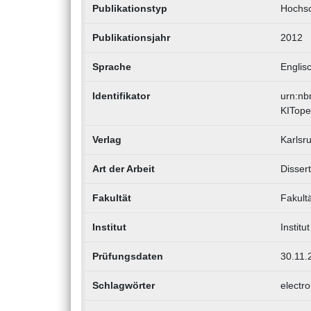
Publikationstyp
Hochsc
Publikationsjahr
2012
Sprache
Englis
Identifikator
urn:nb
KITope
Verlag
Karlsru
Art der Arbeit
Dissert
Fakultät
Fakult
Institut
Institu
Prüfungsdaten
30.11.
Schlagwörter
electr