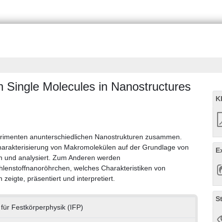
h Single Molecules in Nanostructures
K
perimenten anunterschiedlichen Nanostrukturen zusammen.
harakterisierung von Makromolekülen auf der Grundlage von
E
en und analysiert. Zum Anderen werden
enstoffnanoröhrchen, welches Charakteristiken von
eigte, präsentiert und interpretiert.
S
t für Festkörperphysik (IFP)