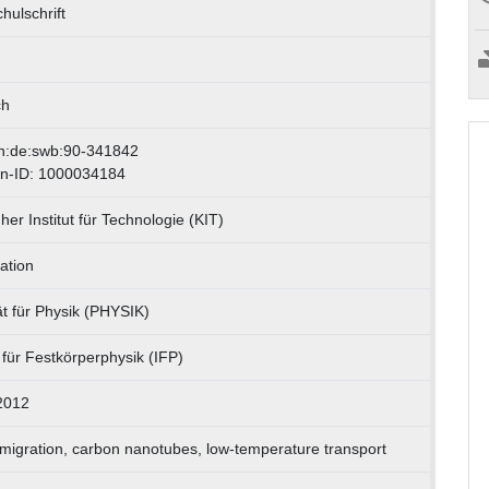
hulschrift
ch
n:de:swb:90-341842
n-ID: 1000034184
her Institut für Technologie (KIT)
ation
ät für Physik (PHYSIK)
t für Festkörperphysik (IFP)
2012
omigration, carbon nanotubes, low-temperature transport